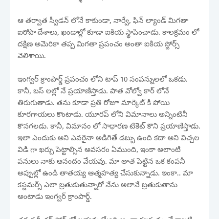
ఆ తర్వాత స్వీడన్ లోనే కాకుండా, నార్వే, ఫిన్ ల్యాండ్ మిగతా
ఐరోపా దేశాలు, ఖండాల్లో కూడా ఐకియ స్థాపించాడు. కాలక్రమం లో
దక్షిణ అమెరికా తప్ప మిగతా ప్రపంచం అంతా ఐకియ స్టోర్స్
వెలిశాయి.
ఇంగ్వర్ క్రాంపార్డ్ ప్రపంచం లోని టాప్ 10 సంపన్నులలో ఒకడు.
కానీ, బస్ లల్లో నే ప్రయాణిస్తాడు. పాత వోల్వో కార్ లోనే
తిరుగుతాడు. తను కూడా ప్రతి రోజూ మార్కెట్ కి పోయి
కూరగాయలు కొంటాడు. యూరప్ లోని విమానాలు అన్నింటినీ
కొనగలడు. కానీ, విమానం లో సాధారణ టికెట్ కొని ప్రయాణిస్తాడు.
ఇలా ఎందుకు అని ఎవరైనా అడిగితే డబ్బు ఉంది కదా అని విచ్చల
విడి గా ఖర్చు పెట్టాల్సిన అవసరం ఏముంది, ఇంకా అలాంటి
పనులు నాకు ఆనందం వేయవు. మా తాత పెట్టిన ఒక కంపనీ
అప్పుల్లో ఉండి తాతయ్య ఆత్మహత్య చేసుకున్నాడు. ఇంకా.. మా
కస్టమర్స్ ఎలా బ్రతుకుతున్నారో నేను అలానే బ్రతుకుతాను
అంటాడు ఇంగ్వర్ క్రాంపార్డ్.