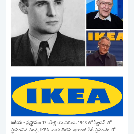
ఐకియ - ప్రస్థానం:
17 యేళ్ల యువకుడు 1943 లో స్వీడన్ లో
స్థాపించిన సంస్థ, IKEA. నాకు తెలిసి ఇలాంటి పేరే ప్రపంచం లో