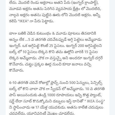
లేదు. మొదటి రెండు అక్షరాలు అతని పేరు (ఇంగ్వర్ క్రాంపార్డ్),
మూడవ అక్షరం అతను పెరిగిన వ్యవసాయ క్షేత్రం లో మొదటిది,
నాల్గవ అక్షరం అతను పుట్టిన ఊరు లోని మొదటి అక్షరం. అన్నీ
కలిపి "IKEA" గా పేరు పెట్టాడు.
బాగా బతికి చెడిన కుటుంభం & మూడు పూటలు తినటానికి
అన్నం లేక ...5 వ తరగతి చదివేటప్పుడే అగ్గి పెట్టెలు అమ్మేవాడు
ఇంగ్వర్. ఒక అగ్గిపెట్టె కొంటే 25 పైసలు. ఇంగ్వర్ 200 అగ్గిపెట్టెలని
బల్క్ లో 10 పైసలు లెక్కన కొని తమ ఊర్లోని వారికి 15 పైసల
లెక్కన అమ్మేవాడు. చౌక గా వస్తున్నై అని అందరూ ఇంగ్వర్ దగ్గరే
కొనేవారు. చుట్టు ప్రక్కల ఊర్ల నుంచి కూడా జనాలు వచ్చి
కొనేవారు.
6-10 తరగతి చదివే రోజుల్లో ఫ్రాన్స్ నుంచి 500 పెన్నులు, పెన్సిల్స్
బల్క్ లో కొని చాలా చౌక గా స్వీడన్ లో అమ్మేవాడు. 10 వ తరగతి
పాస్ అయినందుకు తండ్రి 1000 రూపాయలు ఇచ్చి కొత్త ప్యాంట్,
షర్ట్ లేదా సూట్ కొనుక్కోమని డబ్బులు ఇస్తే దానితో " IKEA సంస్థ"
ని స్థాపించాడు ఆ 17 యేళ్ల యువకుడు. అతను కాలేజీ చదువులు
చదవలేదు, యూనివర్శిటీ మొఖం చూడలేదు.