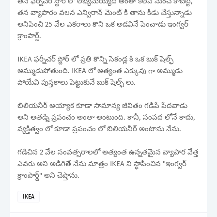
తన ఫర్నీచర్ స్టోర్ లో లభ్యమయ్యేది అంతా కలప నుంచే కాబట్టి,
తన వ్యాపారం వలన ఎన్విరాన్ మెంట్ కి తాను కీడు చేస్తున్నాడు
అనిపించి 25 వేల ఎకరాలు కొని ఒక అడవినే పెంచాడు ఇంగ్వర్
క్రాంపార్డ్.
IKEA ఫర్నీచర్ స్టోర్ లో ప్రతి కొన్ని సెకండ్ల కి ఒక బుక్ షెల్ఫ్
అమ్ముడుపోతుంది. IKEA లో అత్యంత ఎక్కువు గా అమ్ముడు
పోయేవి పుస్తకాలు పెట్టుకునే బుక్ షెల్ఫ్ లు.
బిలియనీర్ అయ్యాక కూడా సామాన్య జీవితం గడిపే పేదవాడు
అని అతడ్ని ప్రపంచం అంతా అంటుంది. కానీ, సంపద లోనే కాదు,
వ్యక్తిత్వం లో కూడా ప్రపంచం లో బిలియనీర్ అంటాను నేను.
గడిచిన 2 వేల సంవత్సరాలలో అత్యంత ఉన్నతమైన వ్యాపార వేత్త
ఎవరు అని అడిగితే నేను మాత్రం IKEA ని స్థాపించిన "ఇంగ్వర్
క్రాంపార్డ్" అని చెప్తాను.
IKEA